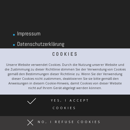
Impressum
Datenschutzerklärung
COOKIES
Unsere Website verwendet Cookies. Durch die Nutzung unserer Website und
die Zustimmung zu dieser Richtlinie stimmen Sie der Verwendung von Cookies
gemäß den Bestimmungen dieser Richtlinie zu. Wenn Sie der Verwendung
dieser Cookies nicht zustimmen, deaktivieren Sie sie bitte gemäß den
Anweisungen in diesem Cookie-Hinweis, damit Cookies von dieser Website
nicht auf Ihrem Gerät abgelegt werden können.
YES, I ACCEPT
COOKIES
NO, I REFUSE COOKIES